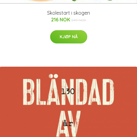
Skolestart i skogen
216 NOK
249 NOK
KJØP NÅ