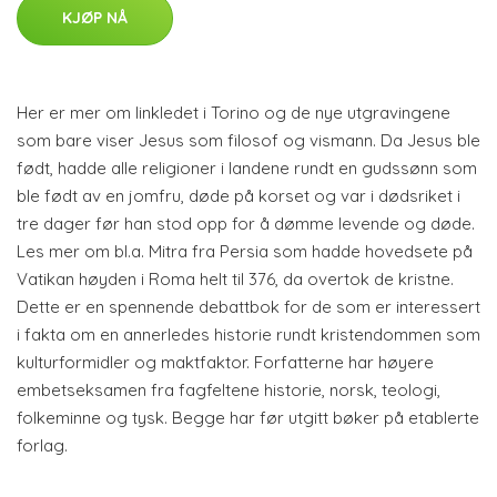
KJØP NÅ
Her er mer om linkledet i Torino og de nye utgravingene
som bare viser Jesus som filosof og vismann. Da Jesus ble
født, hadde alle religioner i landene rundt en gudssønn som
ble født av en jomfru, døde på korset og var i dødsriket i
tre dager før han stod opp for å dømme levende og døde.
Les mer om bl.a. Mitra fra Persia som hadde hovedsete på
Vatikan høyden i Roma helt til 376, da overtok de kristne.
Dette er en spennende debattbok for de som er interessert
i fakta om en annerledes historie rundt kristendommen som
kulturformidler og maktfaktor. Forfatterne har høyere
embetseksamen fra fagfeltene historie, norsk, teologi,
folkeminne og tysk. Begge har før utgitt bøker på etablerte
forlag.