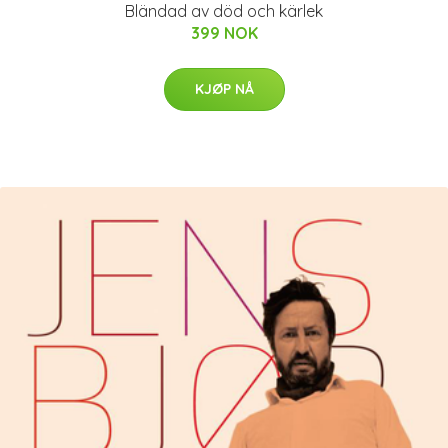
Bländad av död och kärlek
399 NOK
KJØP NÅ