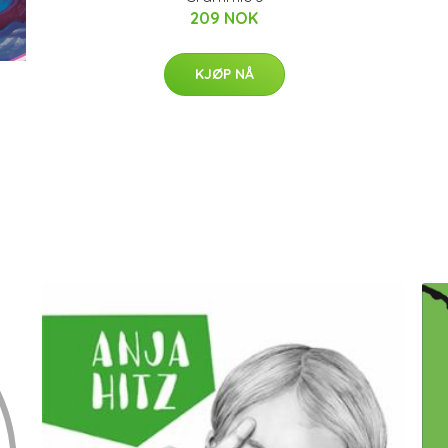
209 NOK
KJØP NÅ