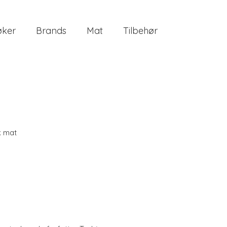
øker
Brands
Mat
Tilbehør
k mat