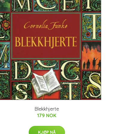
Blekkhjerte
179 NOK
KJØP NÅ