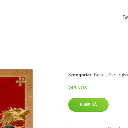
B
Kategorier:
Bøker
,
Økologis
249 NOK
KJØP NÅ