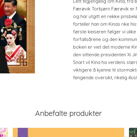
Lett tilgjengelig om Kina, fra
Færøvik Torbjørn Færøvik er 
og har utgitt en rekke prisbe
forteller han om Kinas rike his
første keiseren følger vi ulik
forfallsårene og den kommuni
boken er viet det moderne K
den sittende presidenten Xi J
Snart vil Kina ha verdens stør
viktigere å kjenne til stormak
fengende oversikt, rikelig illust
Anbefalte produkter