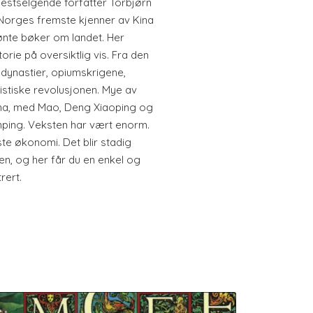
 bestselgende forfatter Torbjørn
Norges fremste kjenner av Kina
lønte bøker om landet. Her
torie på oversiktlig vis. Fra den
e dynastier, opiumskrigene,
stiske revolusjonen. Mye av
ina, med Mao, Deng Xiaoping og
inping. Veksten har vært enorm.
ste økonomi. Det blir stadig
ten, og her får du en enkel og
rert.