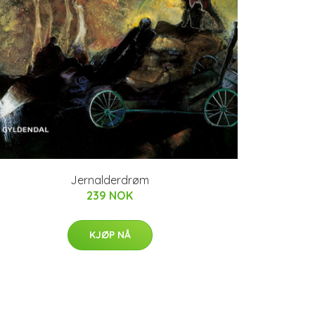
Jernalderdrøm
239 NOK
KJØP NÅ