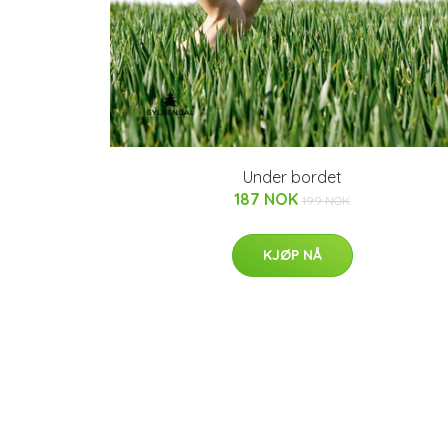
Under bordet
187 NOK
199 NOK
KJØP NÅ