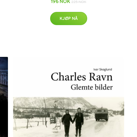
196 NOK
225 NOK
KJØP NÅ