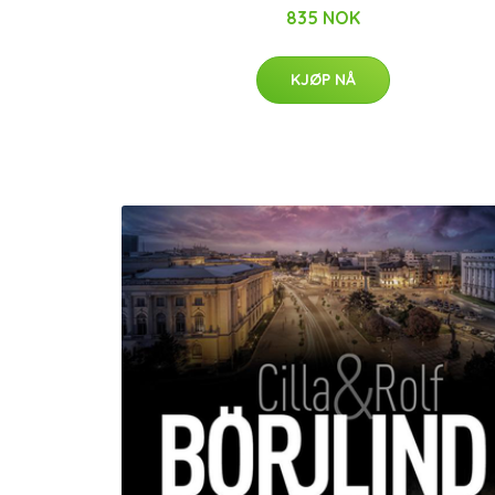
835 NOK
KJØP NÅ