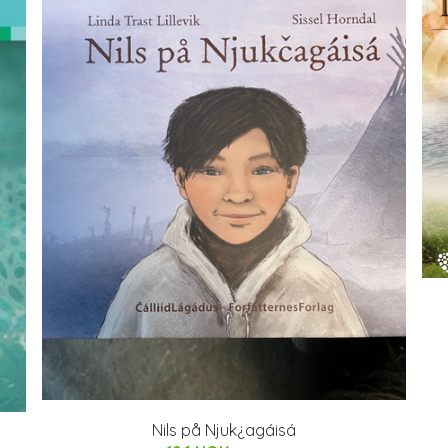
Nils på Njuk¿agáisá