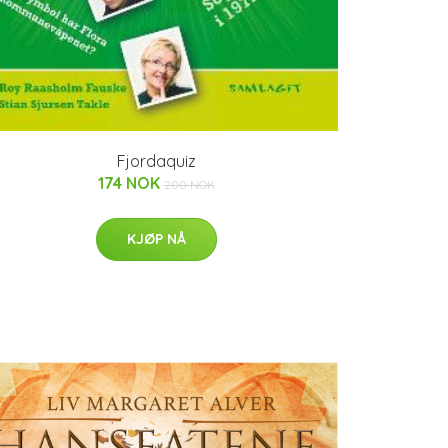
Fjordaquiz
174 NOK
200 NOK
KJØP NÅ