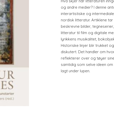
Hva skjer når litteraturen inn
og andre medier? I denne ant
interartistiske og intermedia
nordisk litteratur. Artiklene tar
beskrevne bilder, tegneserier
litteratur til film og digitale 
lyrikkens musikalitet, bokobjek
Historiske linjer blir trukket 
diskutert. Det handler om hvor
reflekterer over og tøyer sin
samtidig som selve ideen om 
lagt under lupen.