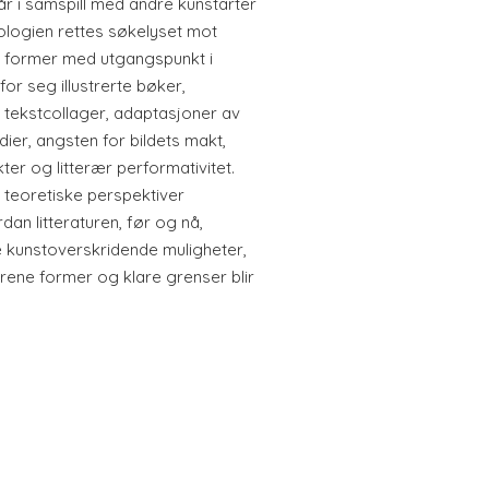
går i samspill med andre kunstarter
ologien rettes søkelyset mot
le former med utgangspunkt i
 for seg illustrerte bøker,
, tekstcollager, adaptasjoner av
medier, angsten for bildets makt,
ter og litterær performativitet.
og teoretiske perspektiver
dan litteraturen, før og nå,
e kunstoverskridende muligheter,
rene former og klare grenser blir