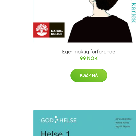
Egenmäktig förfarande
99 NOK
KJØP NÅ