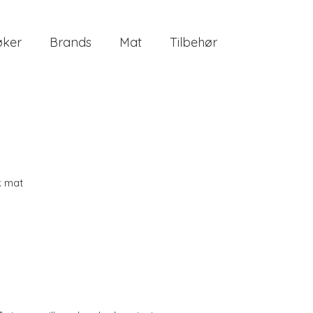
øker
Brands
Mat
Tilbehør
k mat