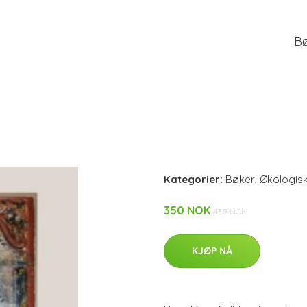
B
Kategorier:
Bøker
,
Økologis
350 NOK
439 NOK
KJØP NÅ