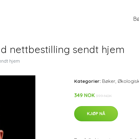
B
d nettbestilling sendt hjem
sendt hjem
Kategorier:
Bøker
,
Økologis
349 NOK
399 NOK
KJØP NÅ