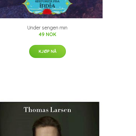
Under sengen min
49 NOK
KJØP NÅ