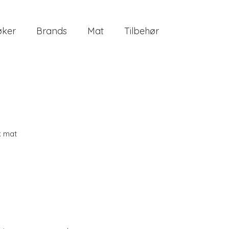
øker
Brands
Mat
Tilbehør
k mat