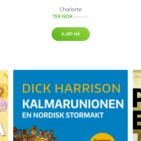
Charlotte
159 NOK
169 NOK
KJØP NÅ