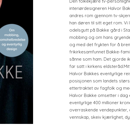
Den folkekjære tv-personlig
interiørdesigneren Halvor Bak
andres rom gjennom tv-skjerm
han døren til sitt eget rom. 
odelsgutt på Bakke gård i St
mobbing og om hans gryende 
og med det frykten for å brenn
frikirkesamfunnet Bakke-famili
sånne som ham. Det gjorde ik
far satt i kirkens eldsteråd.M
Halvor Bakkes eventyrlige reise
posisjonen som landets største
ettertraktet av fagfolk og m
Halvor Bakke omsetter i dag 
eventyrlige 400 millioner kron
overraskende vendepunkter, 
vennskap, skeiv kjærlighet, dy