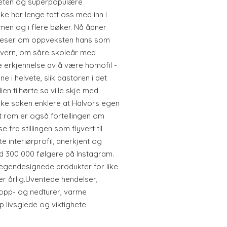
heten og superpopulære
ke har lenge tatt oss med inn i
en og i flere bøker. Nå åpner
Vi leser om oppveksten hans som
avern, om såre skoleår med
erkjennelse av å være homofil -
e i helvete, slik pastoren i det
en tilhørte sa ville skje med
ke saken enklere at Halvors egen
itt rom er også fortellingen om
 fra stillingen som flyvert til
 interiørprofil, anerkjent og
ed 300 000 følgere på Instagram.
egendesignede produkter for like
er årlig.Uventede hendelser,
opp- og nedturer, varme
p livsglede og viktighete