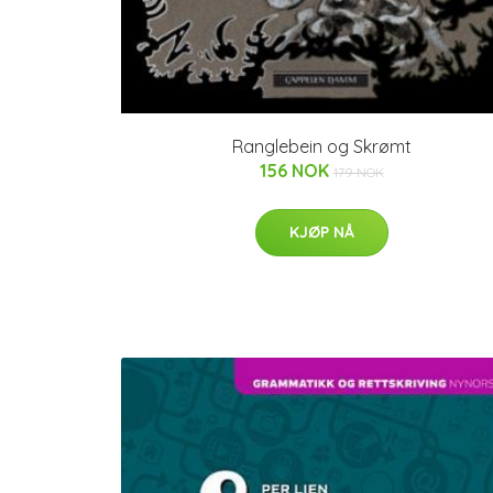
Ranglebein og Skrømt
156 NOK
179 NOK
KJØP NÅ