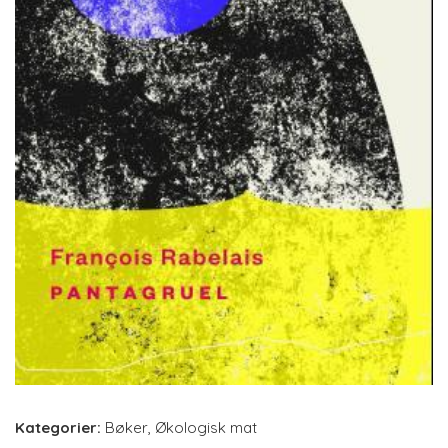
Kategorier:
Bøker
,
Økologisk mat