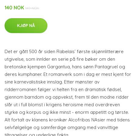
140 NOK
149 NOK
KJØP NÅ
Det er gått 500 år siden Rabelais’ første skjønnlitterære
utgivelse, som innlder en serie på fire bøker om den
bretonske kjempen Gargantua, hans sønn Pantagruel og
deres kumphaner. Et romanverk som i dag er mest kjent for
sine karnevalistiske innslag. Etter mønster av
ridderromanen følger vi helten fra en dramatisk fødsel,
gjennom barndom og oppvekst, frem til den modne ridder
slår ut i full blomst i krigens heroisme med overdreven
styrke og korpus og ikke minst - enorm appetitt og tørste.
Alt fortalt av klanens kronikør Alcofribas NAsier med tidens
selvfølgelige og sannferdige omgang med vanvittige
tiltragelser og underlige fakta.