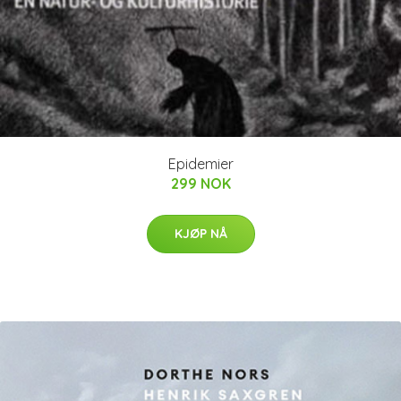
Epidemier
299 NOK
KJØP NÅ