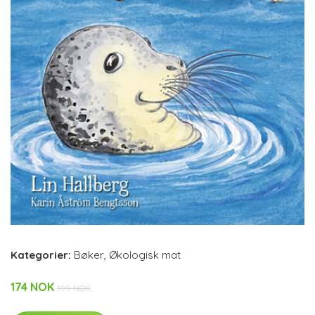
Kategorier:
Bøker
,
Økologisk mat
174 NOK
199 NOK