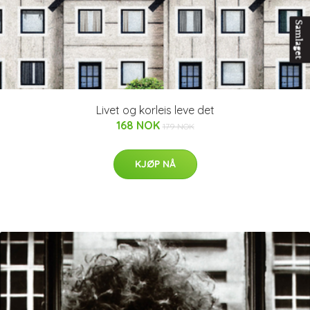
Livet og korleis leve det
168 NOK
179 NOK
KJØP NÅ