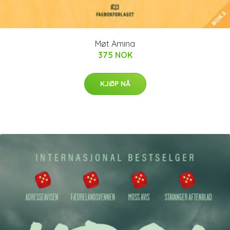
Møt Amina
375 NOK
KJØP NÅ