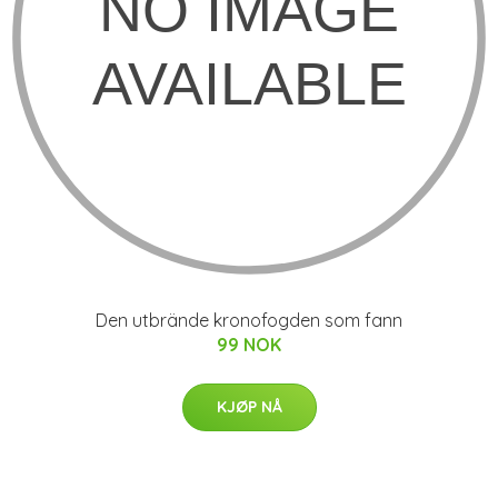
Den utbrände kronofogden som fann
99 NOK
KJØP NÅ