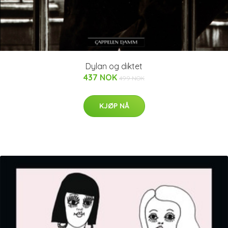
Dylan og diktet
437 NOK
499 NOK
KJØP NÅ