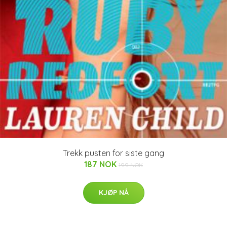
Trekk pusten for siste gang
187 NOK
199 NOK
KJØP NÅ