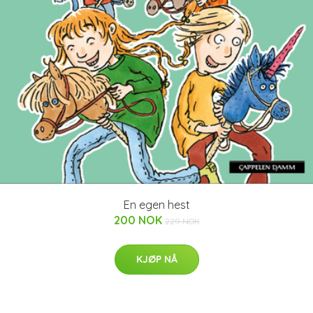
En egen hest
200 NOK
229 NOK
KJØP NÅ