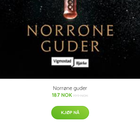
Norrøne guder
187 NOK
199 NOK
KJØP NÅ