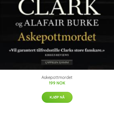
Askepottmordet
199 NOK
KJØP NÅ