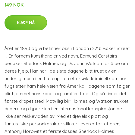
149 NOK
KJØP NÅ
Året er 1890 og vi befinner oss i London i 221b Baker Street
… En fornem kunsthandler ved navn, Edmund Carstairs
besøker Sherlock Holmes og Dr. John Watson for å be om
deres hjelp. Han har i de siste dagene blitt truet av en
underlig mann i en flat cap - en ettersøkt kriminell som har
fulgt etter ham hele veien fra Amerika. I dagene som følger
blir hjemmet hans ranet og familien truet. Og så finner det
første drapet sted. Motvillig blir Holmes og Watson trukket
dypere og dypere inn i en internasjonal konspirasjon de
ikke ser rekkevidden av. Med et djevelsk plott og
fantastiske personkarakteristikker, leverer forfatteren,
Anthony Horowitz et førsteklasses Sherlock Holmes