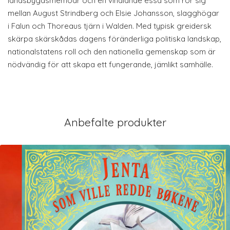
landsbygdsmemoar och en vindlande essä som rör sig
mellan August Strindberg och Elsie Johansson, slagghögar
i Falun och Thoreaus tjärn i Walden. Med typisk greidersk
skärpa skärskådas dagens föränderliga politiska landskap,
nationalstatens roll och den nationella gemenskap som är
nödvändig för att skapa ett fungerande, jämlikt samhälle.
Anbefalte produkter