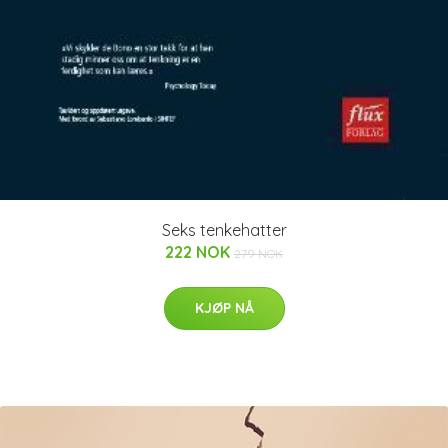
Seks tenkehatter
222 NOK
279 NOK
KJØP NÅ