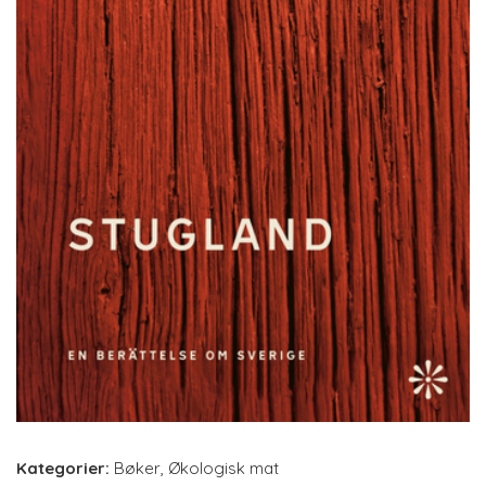
Kategorier:
Bøker
,
Økologisk mat