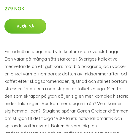
279 NOK
KJØP NÅ
En rödmålad stuga med vita knutar är en svensk flagga.
Den vajar på många sätt starkare i Sveriges kollektiva
medvetande än ett gult kors mot blå bakgrund, och väcker
en enkel värme inombords: doften av midsommarafton och
kaffet efter skogspromenaden, tystnad och stillhet bortom
stressen i stan.Den röda stugan är folkets stuga. Men för
den som skrapar på ytan döljer sig en mer komplex historia
under falufärgen. Var kommer stugan ifrån? Vem känner
sig hemma i den?I Stugland spårar Göran Greider drömmen
om stugan till det tidiga 1900-talets nationalromantik och
spirande välfärdsstat. Boken är samtidigt en