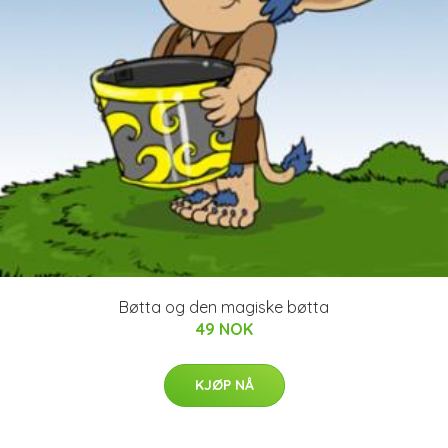
Bøtta og den magiske bøtta
49 NOK
KJØP NÅ