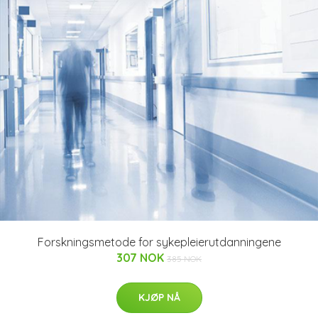
Forskningsmetode for sykepleierutdanningene
307 NOK
385 NOK
KJØP NÅ