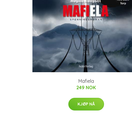
Mafiela
249 NOK
KJØP NÅ