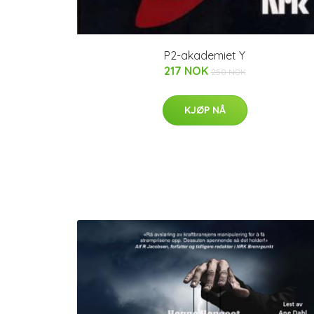
P2-akademiet Y
217 NOK
250 NOK
KJØP NÅ