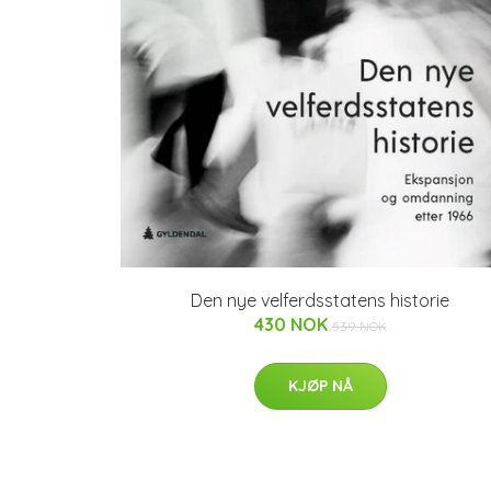
Den nye velferdsstatens historie
430 NOK
539 NOK
KJØP NÅ