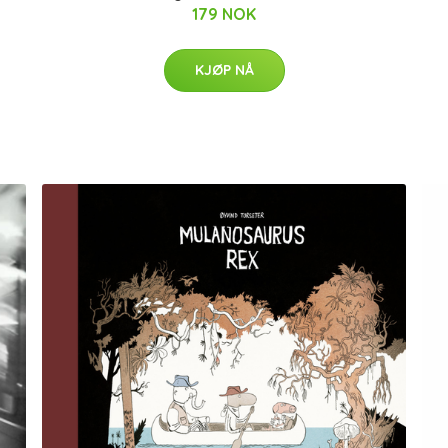
179 NOK
KJØP NÅ