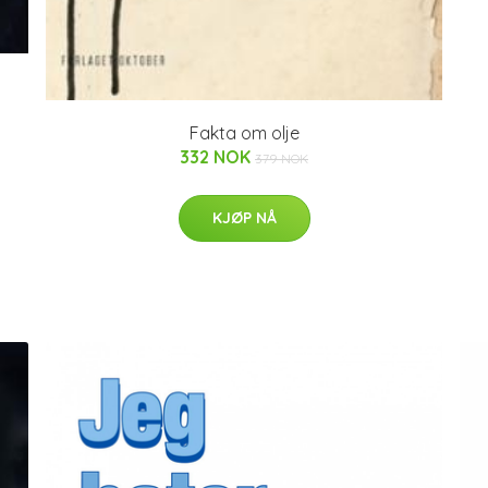
Fakta om olje
332 NOK
379 NOK
KJØP NÅ