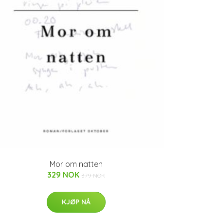
Mor om natten
329 NOK
379 NOK
KJØP NÅ