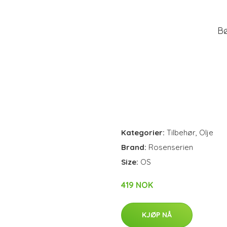
B
Kategorier:
Tilbehør
,
Olje
Brand:
Rosenserien
Size:
OS
419 NOK
KJØP NÅ