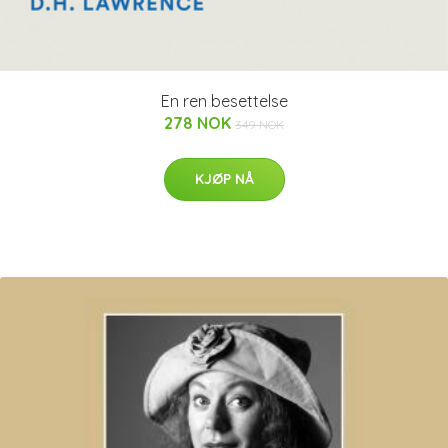
En ren besettelse
278 NOK
349 NOK
KJØP NÅ