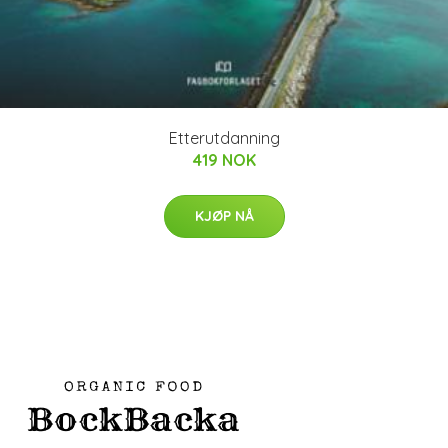
Etterutdanning
419 NOK
KJØP NÅ