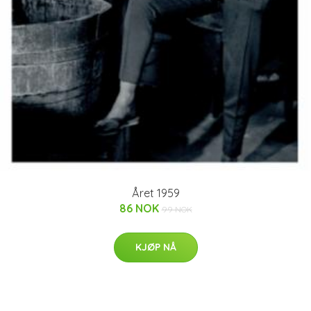
Året 1959
86 NOK
99 NOK
KJØP NÅ