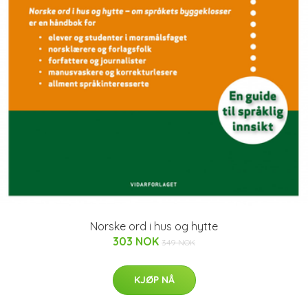
Norske ord i hus og hytte
303 NOK
349 NOK
KJØP NÅ