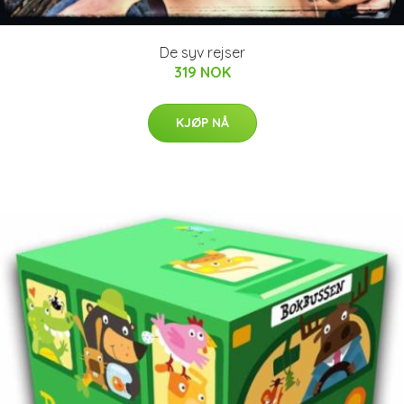
De syv rejser
319 NOK
KJØP NÅ