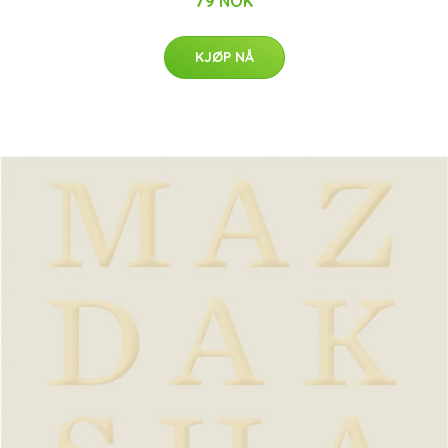
79 NOK
KJØP NÅ