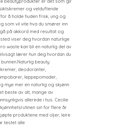
de beautyprodukter er det som gir
siktskremer og velduftende
 for å holde huden frisk, ung og
eg som vil vite hva du smører inn
 gå på akkord med resultat og
aksted viser deg hvordan naturlige
o waste kan bli en naturlig del av
selvsagt lærer hun deg hvordan du
 bunnen.Naturlig beauty
gkremer, deodoranter,
jampobarer, leppepomader,
g mye mer en naturlig og skjønn
t beste av alt, mange av
nsynligvis allerede i hus. Cecilie
jønnhetsrutinen sin for flere år
kjøpte produktene med oljer, leire
r testet alle