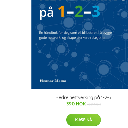
Bedre nettverking på 1-2-3
390 NOK
489 NOK
KJØP NÅ