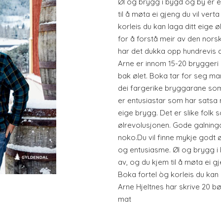
Øl og brygg i bygd og by er e
til å møta ei gjeng du vil vert
korleis du kan laga ditt eige 
for å forstå meir av den nors
har det dukka opp hundrevis a
Arne er innom 15-20 bryggeri i
bak ølet. Boka tar for seg ma
dei fargerike bryggarane so
er entusiastar som har satsa myk
eige brygg. Det er slike folk
ølrevolusjonen. Gode galning
noko.Du vil finne mykje godt
og entusiasme. Øl og brygg i 
av, og du kjem til å møta ei gj
Boka fortel òg korleis du kan 
Arne Hjeltnes har skrive 20 bø
mat