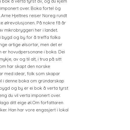
i bok å verta tyrst av, og du kjem
a imponert over. Boka fortel òg
øl.Arne Hjeltnes reiser Noreg rundt
ke ølrevolusjonen. På nokre få år
v mikrobryggeri her i landet.
 bygd og by for å treffa folka
nge artige ølsortar, men det er
m er hovudpersonane i boka. Dei
je, av og til alt, i trua på sitt
 som har skapt den norske
ar med idear, folk som skapar
 øl i denne boka om gründarskap
bygd og by er ei bok å verta tyrst
eng du vil verta imponert over.
laga ditt eige øl.Om forfattaren
ker. Han har vore engasjert i lokal