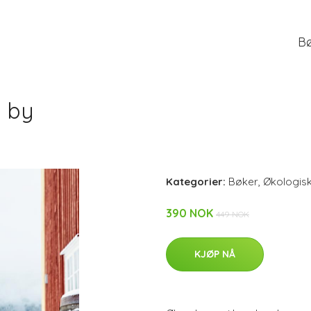
B
g by
Kategorier:
Bøker
,
Økologis
390 NOK
449 NOK
KJØP NÅ