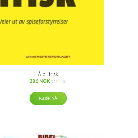
Å bli frisk
286 NOK
359 NOK
KJØP NÅ